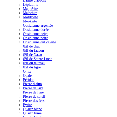
Larme d'apache
Lépidolite
Magnésite
Malachite
Moldavite
Mookaïte
Obsidienne argentée
Obsidienne dorée
Obsidienne neige
Obsidienne noire
Obsidienne œil céleste
Œil de chat
Œil du faucon
Œil de Nazar
Œil de Sainte Lucie
Œil du taureau
Œil du tigre
Onyx
Opale
Péridot
Pierre d'alun
Pierre de lave
Pierre de lune
Pierre de soleil
Pierre des fées
Pyrite
Quartz blanc
Quartz fumé