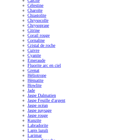
Calcite
Célestine
Charoïte
Chiastolite
Chrysocolle
Chrysoprase
Citrine
Corail rouge
Cornaline
Cristal de roche
Cuivre
Cyanite
Emeraude
Fluorite arc en ciel
Grenat
Héliotrope
Hématite
Howlite
Jade
Jaspe Dalmatien
Jaspe Feuille d'argent
Jaspe océan
Jaspe paysage
Jaspe rouge
Kunzite
Labradorite
Lapis lazuli
Larimar