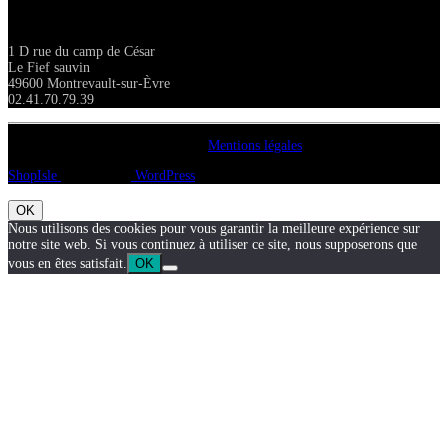
Adresse
1 D rue du camp de César
Le Fief sauvin
49600 Montrevault-sur-Èvre
02.41.70.79.39
Copyright A chacun sa pierre 2018
Mentions légales
ShopIsle
propulsé par
WordPress
OK
Nous utilisons des cookies pour vous garantir la meilleure expérience sur
notre site web. Si vous continuez à utiliser ce site, nous supposerons que
vous en êtes satisfait.
OK