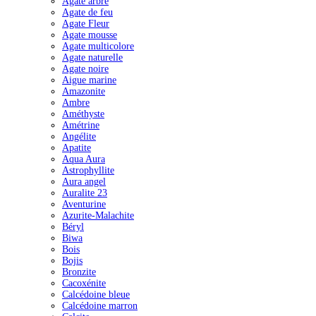
Agate arbre
Agate de feu
Agate Fleur
Agate mousse
Agate multicolore
Agate naturelle
Agate noire
Aigue marine
Amazonite
Ambre
Améthyste
Amétrine
Angélite
Apatite
Aqua Aura
Astrophyllite
Aura angel
Auralite 23
Aventurine
Azurite-Malachite
Béryl
Biwa
Bois
Bojis
Bronzite
Cacoxénite
Calcédoine bleue
Calcédoine marron