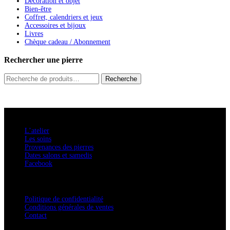
Décoration et objet
Bien-être
Coffret, calendriers et jeux
Accessoires et bijoux
Livres
Chèque cadeau / Abonnement
Rechercher une pierre
Recherche
Recherche
pour :
A savoir
L’atelier
Les soins
Provenances des pierres
Dates salons et samedis
Facebook
Confidentialité / Normes RGPD
Politique de confidentialité
Conditions générales de ventes
Contact