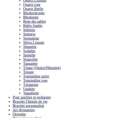
Quartz Lithium
Quartz rose
Quartz Rutile
Rhodochrosite
Rhodonite
Rose des sables
Rubis Saphir
Sélénite
Septaria
Serpentine
Shiva Lingam
Shungite
Sodalite
Spinelle
Staurolite
Tanzanite
Titane (Quartz/Hématite)
Topaze
Tourmaline noire
Tourmaline rose
Turquoise
Unakite
Vanadinite
Pour purifier et recharger
Bracelet Chemin de vie
Bracelet personnalisé
Art divinatoire
Orgonite