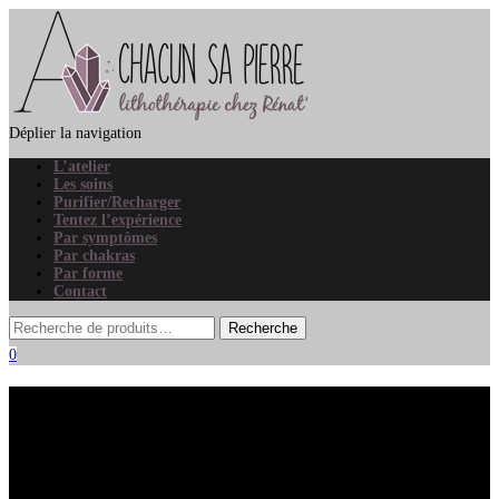
Déplier la navigation
L’atelier
Les soins
Purifier/Recharger
Tentez l’expérience
Par symptômes
Par chakras
Par forme
Contact
0