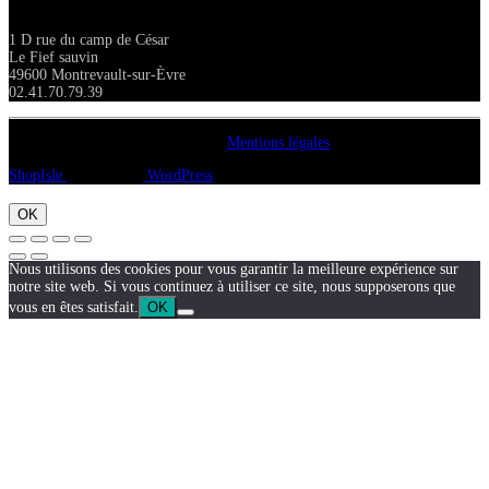
1 D rue du camp de César
Le Fief sauvin
49600 Montrevault-sur-Èvre
02.41.70.79.39
Copyright A chacun sa pierre 2018
Mentions légales
ShopIsle
propulsé par
WordPress
OK
Nous utilisons des cookies pour vous garantir la meilleure expérience sur
notre site web. Si vous continuez à utiliser ce site, nous supposerons que
vous en êtes satisfait.
OK