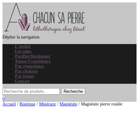
Déplier la navigation
L’atelier
Les soins
Purifier/Recharger
Tentez l’expérience
Par symptômes
Par chakras
Par forme
Contact
0
Accueil
/
Boutique
/
Minéraux
/
Magnésite
/ Magnésite pierre roulée