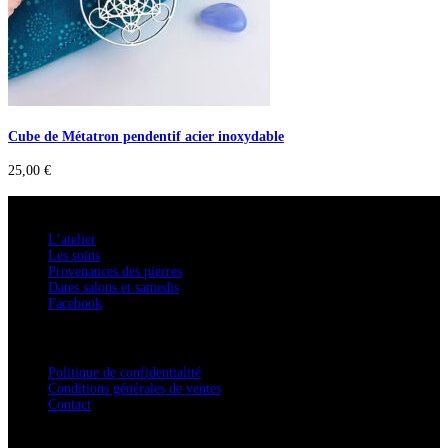
Cube de Métatron pendentif acier inoxydable
25,00
€
A savoir
L’atelier
Les soins
Provenances des pierres
Dates salons et samedis
Facebook
Confidentialité / Normes RGPD
Politique de confidentialité
Conditions générales de ventes
Contact
Adresse