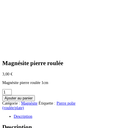
Magnésite pierre roulée
3,00
€
Magnésite pierre roulée 1cm
quantité
de
Ajouter au panier
Magnésite
Catégorie :
Magnésite
Étiquette :
Pierre polie
pierre
(roulée/plate)
roulée
Description
Description