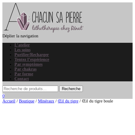
Déplier la navigation
L’atelier
Les soins
Purifier/Recharger
Tentez l’expérience
Par symptômes
Par chakras
Par forme
Contact
0
Accueil
/
Boutique
/
Minéraux
/
Œil du tigre
/ Œil du tigre boule