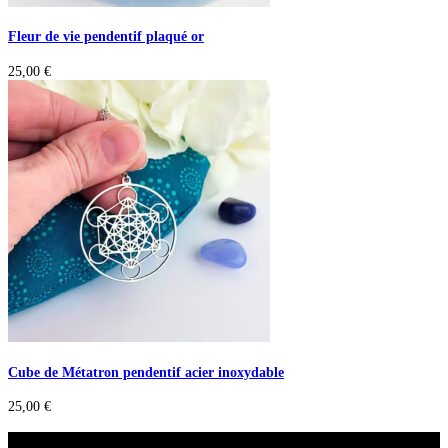
Fleur de vie pendentif plaqué or
25,00
€
Cube de Métatron pendentif acier inoxydable
25,00
€
A savoir