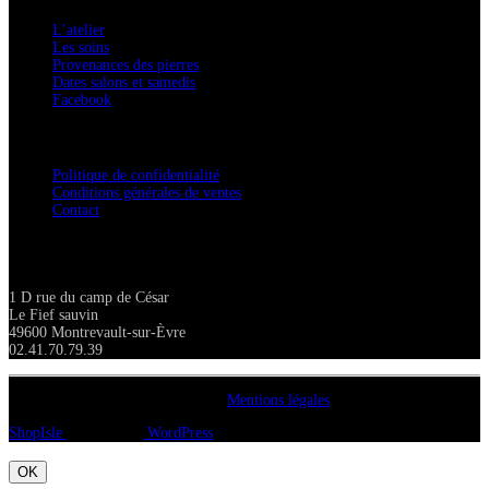
L’atelier
Les soins
Provenances des pierres
Dates salons et samedis
Facebook
Confidentialité / Normes RGPD
Politique de confidentialité
Conditions générales de ventes
Contact
Adresse
1 D rue du camp de César
Le Fief sauvin
49600 Montrevault-sur-Èvre
02.41.70.79.39
Copyright A chacun sa pierre 2018
Mentions légales
ShopIsle
propulsé par
WordPress
OK