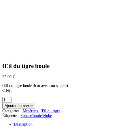
Œil du tigre boule
25,00
€
Œil du tigre boule 4cm avec son support
offert
quantité
de
Ajouter au panier
Œil
Catégories :
Minéraux
,
Œil du tigre
du
Étiquette :
Sphère/boule/globe
tigre
boule
Description