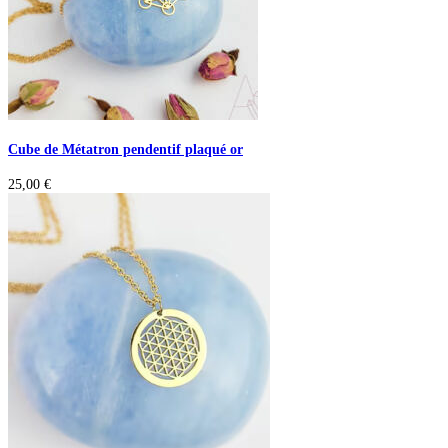
Cube de Métatron pendentif plaqué or
25,00
€