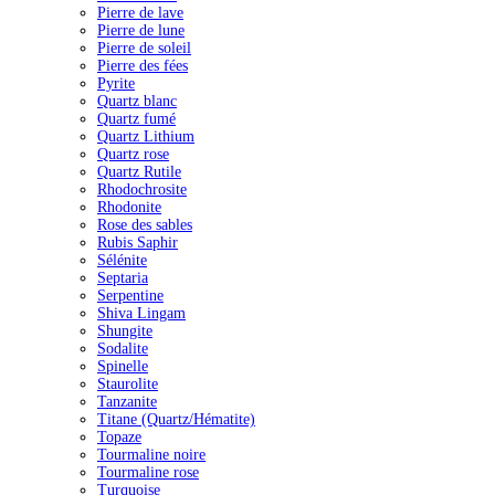
Pierre de lave
Pierre de lune
Pierre de soleil
Pierre des fées
Pyrite
Quartz blanc
Quartz fumé
Quartz Lithium
Quartz rose
Quartz Rutile
Rhodochrosite
Rhodonite
Rose des sables
Rubis Saphir
Sélénite
Septaria
Serpentine
Shiva Lingam
Shungite
Sodalite
Spinelle
Staurolite
Tanzanite
Titane (Quartz/Hématite)
Topaze
Tourmaline noire
Tourmaline rose
Turquoise