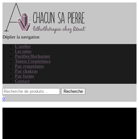
Déplier la navigation
L’atelier
Les soins
Purifier/Recharger
Tentez l’expérience
Par symptômes
Par chakras
Par forme
Contact
0