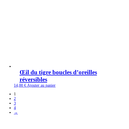
Œil du tigre boucles d’oreilles
réversibles
14,00
€
Ajouter au panier
1
2
3
4
→