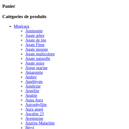
Panier
Catégories de produits
Minéraux
Ammonite
Agate arbre
Agate de feu
Agate Fleur
Agate mousse
Agate multicolore
Agate naturelle
Agate noire
Aigue marine
Amazonite
Ambre
Améthyste
Amétrine
Angélite
Apatite
Aqua Aura
Astrophyllite
Aura angel
Auralite 23
Aventurine
Azurite-Malachite
Béryl