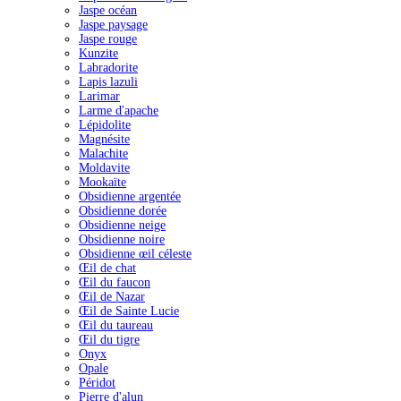
Jaspe océan
Jaspe paysage
Jaspe rouge
Kunzite
Labradorite
Lapis lazuli
Larimar
Larme d'apache
Lépidolite
Magnésite
Malachite
Moldavite
Mookaïte
Obsidienne argentée
Obsidienne dorée
Obsidienne neige
Obsidienne noire
Obsidienne œil céleste
Œil de chat
Œil du faucon
Œil de Nazar
Œil de Sainte Lucie
Œil du taureau
Œil du tigre
Onyx
Opale
Péridot
Pierre d'alun