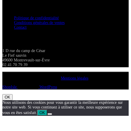
Confidentialité / Normes RGPD
Politique de confidentialité
Conditions générales de ventes
Contact
Adresse
1 D rue du camp de César
Le Fief sauvin
49600 Montrevault-sur-Èvre
02.41.70.79.39
Copyright A chacun sa pierre 2018
Mentions légales
ShopIsle
propulsé par
WordPress
OK
Nous utilisons des cookies pour vous garantir la meilleure expérience sur
notre site web. Si vous continuez à utiliser ce site, nous supposerons que
vous en êtes satisfait.
OK