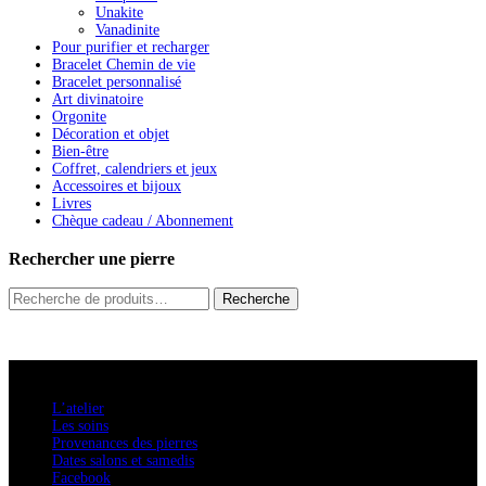
Unakite
Vanadinite
Pour purifier et recharger
Bracelet Chemin de vie
Bracelet personnalisé
Art divinatoire
Orgonite
Décoration et objet
Bien-être
Coffret, calendriers et jeux
Accessoires et bijoux
Livres
Chèque cadeau / Abonnement
Rechercher une pierre
Recherche
Recherche
pour :
A savoir
L’atelier
Les soins
Provenances des pierres
Dates salons et samedis
Facebook