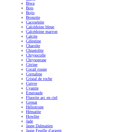
Biwa
Bois
Bojis
Bronzite
Cacoxénite
Calcédoine bleue
Calcédoine marron
Calcite
Célestine
Charoïte
Chiastolite
Chrysocolle
Chrysoprase
Citrine
Corail rouge
Cornaline
Cristal de roche
Cuivre
Cyanite
Emeraude
Fluorite arc en ciel
Grenat
Héliotrope
Hématite
Howlite
Jade
Jaspe Dalmatien
Jaspe Feuille d'argent