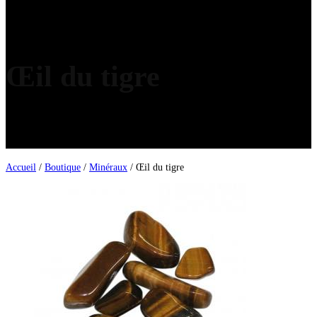
Œil du tigre
Accueil
/
Boutique
/
Minéraux
/ Œil du tigre