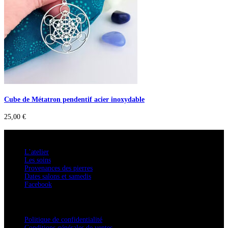
Cube de Métatron pendentif acier inoxydable
25,00
€
A savoir
L’atelier
Les soins
Provenances des pierres
Dates salons et samedis
Facebook
Confidentialité / Normes RGPD
Politique de confidentialité
Conditions générales de ventes