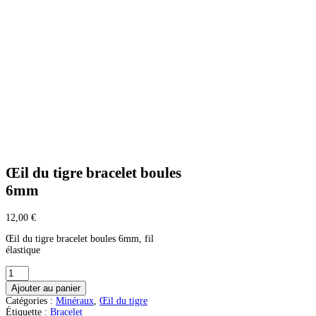
Œil du tigre bracelet boules
6mm
12,00
€
Œil du tigre bracelet boules 6mm, fil
élastique
quantité
de
Ajouter au panier
Œil
Catégories :
Minéraux
,
Œil du tigre
du
Étiquette :
Bracelet
tigre