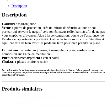
bracelet
Description
boules
6mm
Description
Couleurs :
marron/jaune
Vertus :
pierre de protection, crée un miroir de sécurité autour de son
porteur qui renvoie le négatif vers son émetteur (effet karma) afin de ne pas
vous empêcher d’avancer. Aide à la concentration, donne de l’assurance, de
l’audace et apporte de la positivité. Calme les tensions du corps. Stabilise et
équilibre afin de bien avoir les pieds sur terre pour bien prendre sa place.
Utilisations :
à porter en journée, à manipuler, à poser au-dessus du
nombril ou sur l’aine en méditation
Purification/rechargement :
eau et soleil
Chakras :
plexus solaire et racine
Les couleurs et la forme des pierres ne correspondent pas forcément à l’image. Cela va dépendre du morceau
choisi dans la pierre.Les pierres ne remplacent pas un avis médical ou un traitement médical. Les minéraux ne
doivent pas être ingérés.
Produits similaires