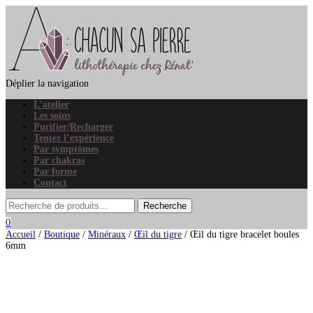
Déplier la navigation
L’atelier
Les soins
Purifier/Recharger
Tentez l’expérience
Par symptômes
Par chakras
Par forme
Contact
0
Accueil
/
Boutique
/
Minéraux
/
Œil du tigre
/ Œil du tigre bracelet boules
6mm