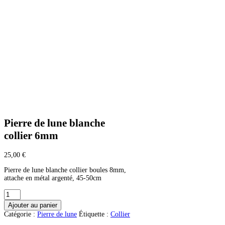
Pierre de lune blanche
collier 6mm
25,00
€
Pierre de lune blanche collier boules 8mm,
attache en métal argenté, 45-50cm
quantité
de
Ajouter au panier
Pierre
Catégorie :
Pierre de lune
Étiquette :
Collier
de
lune