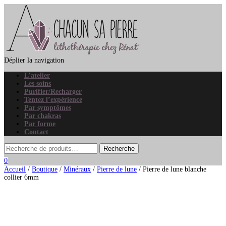
Déplier la navigation
L’atelier
Les soins
Purifier/Recharger
Tentez l’expérience
Par symptômes
Par chakras
Par forme
Contact
0
Accueil
/
Boutique
/
Minéraux
/
Pierre de lune
/ Pierre de lune blanche
collier 6mm