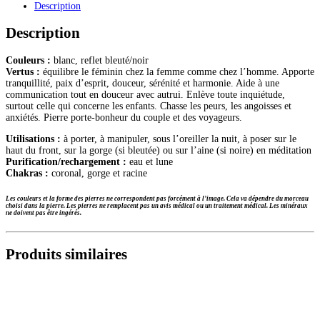
Description
blanche
collier
Description
6mm
Couleurs :
blanc, reflet bleuté/noir
Vertus :
équilibre le féminin chez la femme comme chez l’homme. Apporte
tranquillité, paix d’esprit, douceur, sérénité et harmonie. Aide à une
communication tout en douceur avec autrui. Enlève toute inquiétude,
surtout celle qui concerne les enfants. Chasse les peurs, les angoisses et
anxiétés. Pierre porte-bonheur du couple et des voyageurs.
Utilisations :
à porter, à manipuler, sous l’oreiller la nuit, à poser sur le
haut du front, sur la gorge (si bleutée) ou sur l’aine (si noire) en méditation
Purification/rechargement :
eau et lune
Chakras :
coronal, gorge et racine
Les couleurs et la forme des pierres ne correspondent pas forcément à l’image. Cela va dépendre du morceau
choisi dans la pierre. Les pierres ne remplacent pas un avis médical ou un traitement médical. Les minéraux
ne doivent pas être ingérés.
Produits similaires