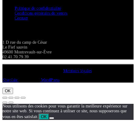
Politique de confidentialité
Conditions générales de ventes
Contact
Adresse
1 D rue du camp de César
Le Fief sauvin
49600 Montrevault-sur-Èvre
02.41.70.79.39
Copyright A chacun sa pierre 2018
Mentions légales
ShopIsle
propulsé par
WordPress
OK
Nous utilisons des cookies pour vous garantir la meilleure expérience sur
notre site web. Si vous continuez à utiliser ce site, nous supposerons que
vous en êtes satisfait.
OK