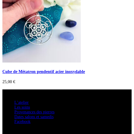
Cube de Métatron pendentif acier inoxydable
25,00
€
A savoir
L’atelier
Les soins
Provenances des pierres
Dates salons et samedis
Facebook
Confidentialité / Normes RGPD