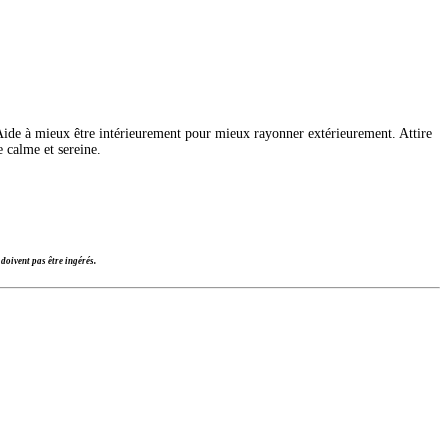
e. Aide à mieux être intérieurement pour mieux rayonner extérieurement. Attire
e calme et sereine.
doivent pas être ingérés.