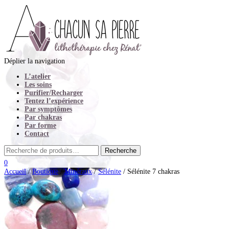
Déplier la navigation
L’atelier
Les soins
Purifier/Recharger
Tentez l’expérience
Par symptômes
Par chakras
Par forme
Contact
0
Accueil
/
Boutique
/
Minéraux
/
Sélénite
/ Sélénite 7 chakras