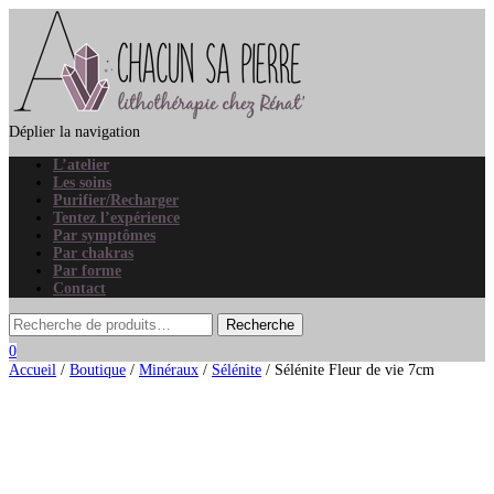
Déplier la navigation
L’atelier
Les soins
Purifier/Recharger
Tentez l’expérience
Par symptômes
Par chakras
Par forme
Contact
0
Accueil
/
Boutique
/
Minéraux
/
Sélénite
/ Sélénite Fleur de vie 7cm