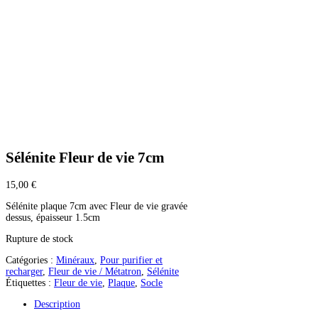
Sélénite Fleur de vie 7cm
15,00
€
Sélénite plaque 7cm avec Fleur de vie gravée
dessus, épaisseur 1.5cm
Rupture de stock
Catégories :
Minéraux
,
Pour purifier et
recharger
,
Fleur de vie / Métatron
,
Sélénite
Étiquettes :
Fleur de vie
,
Plaque
,
Socle
Description