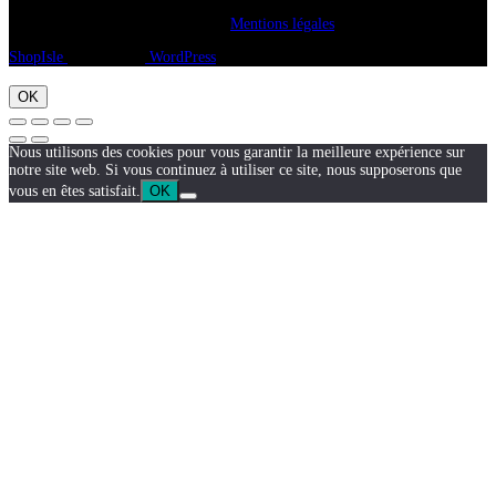
Copyright A chacun sa pierre 2018
Mentions légales
ShopIsle
propulsé par
WordPress
OK
Nous utilisons des cookies pour vous garantir la meilleure expérience sur
notre site web. Si vous continuez à utiliser ce site, nous supposerons que
vous en êtes satisfait.
OK