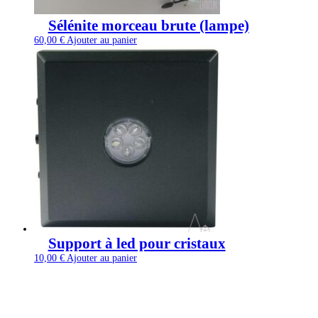
Sélénite morceau brute (lampe)
60,00
€
Ajouter au panier
Support à led pour cristaux
10,00
€
Ajouter au panier