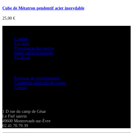
Cube de Métatron pendentif acier inoxydable
25,00
€
A savoir
L’atelier
Les soins
Provenances des pierres
Dates salons et samedis
Facebook
Confidentialité / Normes RGPD
Politique de confidentialité
Conditions générales de ventes
Contact
Adresse
1 D rue du camp de César
Le Fief sauvin
49600 Montrevault-sur-Èvre
02.41.70.79.39