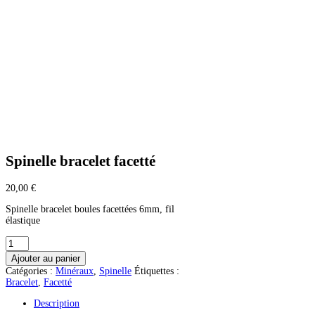
Spinelle bracelet facetté
20,00
€
Spinelle bracelet boules facettées 6mm, fil
élastique
quantité
de
Ajouter au panier
Spinelle
Catégories :
Minéraux
,
Spinelle
Étiquettes :
bracelet
Bracelet
,
Facetté
facetté
Description