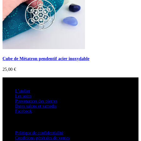
Cube de Métatron pendentif acier inoxydable
25,00
€
A savoir
L’atelier
Les soins
Provenances des pierres
Dates salons et samedis
Facebook
Confidentialité / Normes RGPD
Politique de confidentialité
Conditions générales de ventes