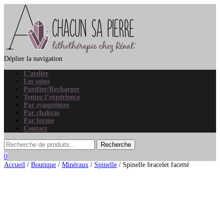
Déplier la navigation
L’atelier
Les soins
Purifier/Recharger
Tentez l’expérience
Par symptômes
Par chakras
Par forme
Contact
0
Accueil
/
Boutique
/
Minéraux
/
Spinelle
/ Spinelle bracelet facetté