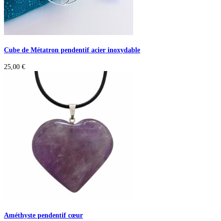
Cube de Métatron pendentif acier inoxydable
25,00
€
Améthyste pendentif cœur