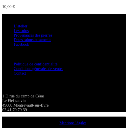
10,00
€
A savoir
L’atelier
Les soins
Provenances des pierres
Dates salons et samedis
Facebook
Confidentialité / Normes RGPD
Politique de confidentialité
Conditions générales de ventes
Contact
Adresse
1 D rue du camp de César
Le Fief sauvin
49600 Montrevault-sur-Èvre
02.41.70.79.39
Copyright A chacun sa pierre 2018
Mentions légales