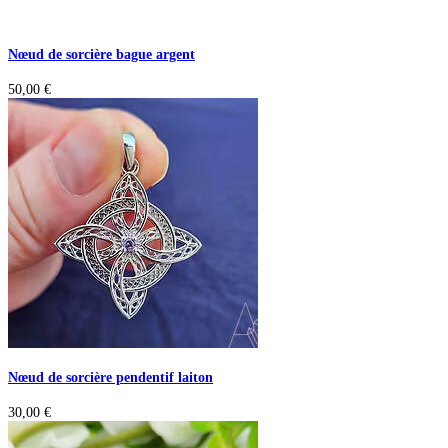
Nœud de sorcière bague argent
50,00
€
Nœud de sorcière pendentif laiton
30,00
€