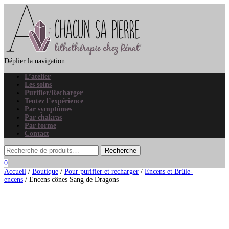
Déplier la navigation
L’atelier
Les soins
Purifier/Recharger
Tentez l’expérience
Par symptômes
Par chakras
Par forme
Contact
0
Accueil
/
Boutique
/
Pour purifier et recharger
/
Encens et Brûle-
encens
/ Encens cônes Sang de Dragons