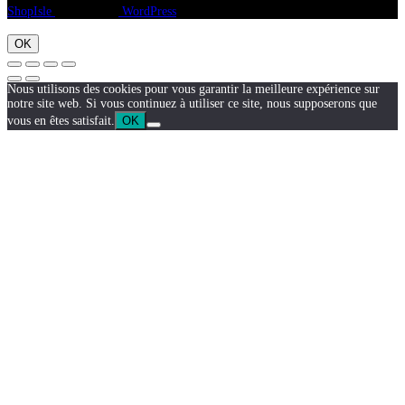
ShopIsle
propulsé par
WordPress
OK
Nous utilisons des cookies pour vous garantir la meilleure expérience sur
notre site web. Si vous continuez à utiliser ce site, nous supposerons que
vous en êtes satisfait.
OK