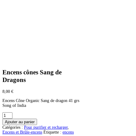
Encens cônes Sang de
Dragons
8,00
€
Encens Cône Organic Sang de dragon 41 grs
Song of India
quantité
de
Ajouter au panier
Encens
Catégories :
Pour purifier et recharger
,
cônes
Encens et Brûle-encens
Étiquette :
encens
Sang