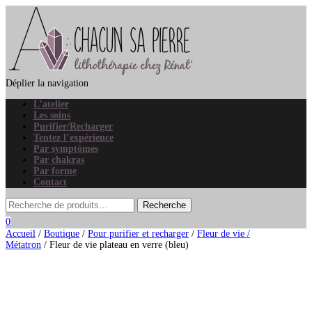
Déplier la navigation
L’atelier
Les soins
Purifier/Recharger
Tentez l’expérience
Par symptômes
Par chakras
Par forme
Contact
0
Accueil
/
Boutique
/
Pour purifier et recharger
/
Fleur de vie /
Métatron
/ Fleur de vie plateau en verre (bleu)