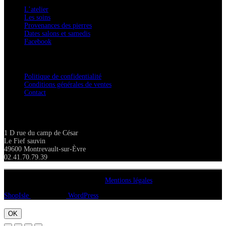
L’atelier
Les soins
Provenances des pierres
Dates salons et samedis
Facebook
Confidentialité / Normes RGPD
Politique de confidentialité
Conditions générales de ventes
Contact
Adresse
1 D rue du camp de César
Le Fief sauvin
49600 Montrevault-sur-Èvre
02.41.70.79.39
Copyright A chacun sa pierre 2018
Mentions légales
ShopIsle
propulsé par
WordPress
OK