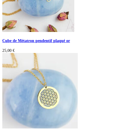
Cube de Métatron pendentif plaqué or
25,00
€