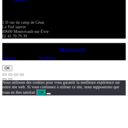
Adresse
1 D rue du camp de César
Le Fief sauvin
49600 Montrevault-sur-Èvre
02.41.70.79.39
Copyright A chacun sa pierre 2018
Mentions légales
ShopIsle
propulsé par
WordPress
OK
Nous utilisons des cookies pour vous garantir la meilleure expérience sur
notre site web. Si vous continuez à utiliser ce site, nous supposerons que
vous en êtes satisfait.
OK