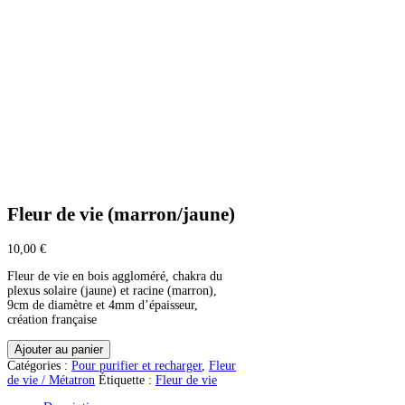
Fleur de vie (marron/jaune)
10,00
€
Fleur de vie en bois aggloméré, chakra du
plexus solaire (jaune) et racine (marron),
9cm de diamètre et 4mm d’épaisseur,
création française
quantité
Ajouter au panier
de
Catégories :
Pour purifier et recharger
,
Fleur
Fleur
de vie / Métatron
Étiquette :
Fleur de vie
de
vie