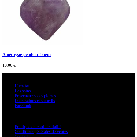
Améthyste pendentif cœur
10,00
€
A savoir
L’atelier
Les soins
Provenances des pierres
Dates salons et samedis
Facebook
Confidentialité / Normes RGPD
Politique de confidentialité
Conditions générales de ventes
Contact