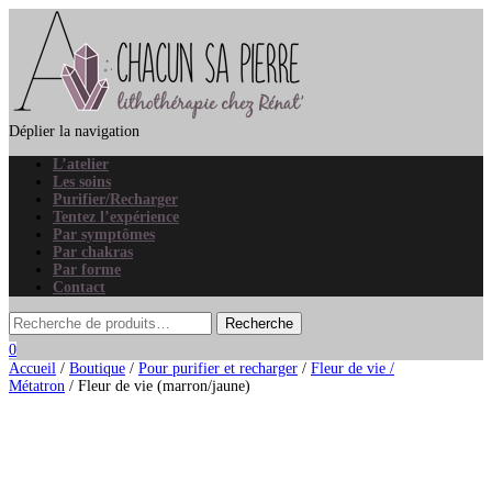
Déplier la navigation
L’atelier
Les soins
Purifier/Recharger
Tentez l’expérience
Par symptômes
Par chakras
Par forme
Contact
0
Accueil
/
Boutique
/
Pour purifier et recharger
/
Fleur de vie /
Métatron
/ Fleur de vie (marron/jaune)