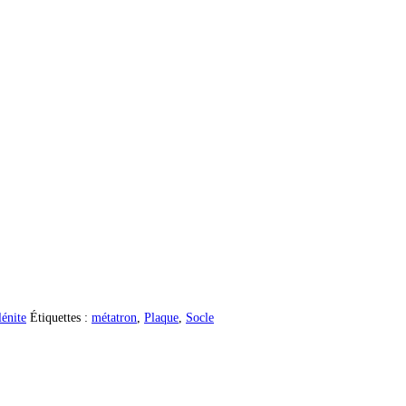
lénite
Étiquettes :
métatron
,
Plaque
,
Socle