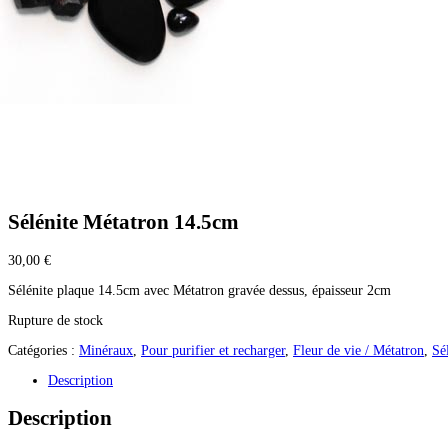
Sélénite Métatron 14.5cm
30,00
€
Sélénite plaque 14.5cm avec Métatron gravée dessus, épaisseur 2cm
Rupture de stock
Catégories :
Minéraux
,
Pour purifier et recharger
,
Fleur de vie / Métatron
,
Sé
Description
Description