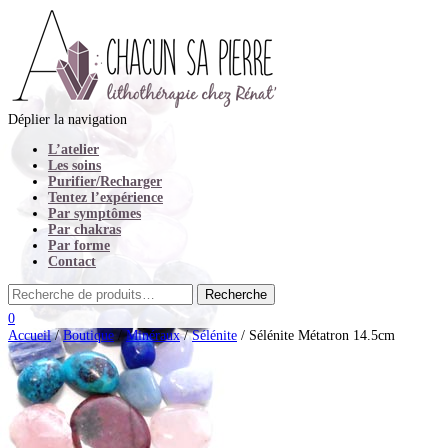
Déplier la navigation
L’atelier
Les soins
Purifier/Recharger
Tentez l’expérience
Par symptômes
Par chakras
Par forme
Contact
0
Accueil
/
Boutique
/
Minéraux
/
Sélénite
/ Sélénite Métatron 14.5cm