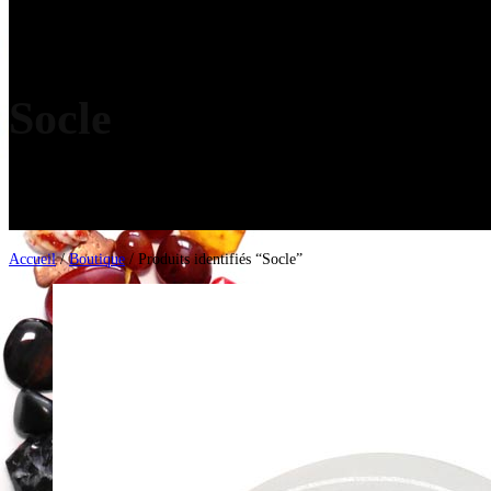
Socle
Accueil
/
Boutique
/ Produits identifiés “Socle”