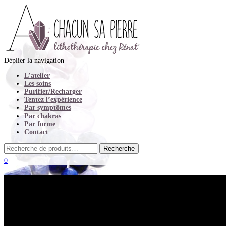
Déplier la navigation
L’atelier
Les soins
Purifier/Recharger
Tentez l’expérience
Par symptômes
Par chakras
Par forme
Contact
0