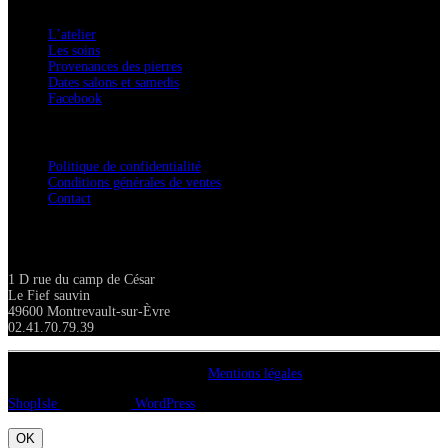
L’atelier
Les soins
Provenances des pierres
Dates salons et samedis
Facebook
Confidentialité / Normes RGPD
Politique de confidentialité
Conditions générales de ventes
Contact
Adresse
1 D rue du camp de César
Le Fief sauvin
49600 Montrevault-sur-Èvre
02.41.70.79.39
Copyright A chacun sa pierre 2018
Mentions légales
ShopIsle
propulsé par
WordPress
OK