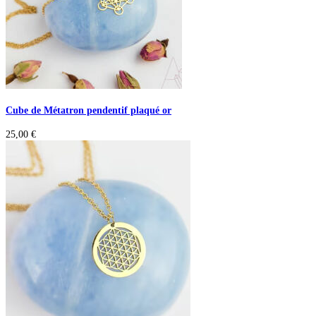
Cube de Métatron pendentif plaqué or
25,00
€