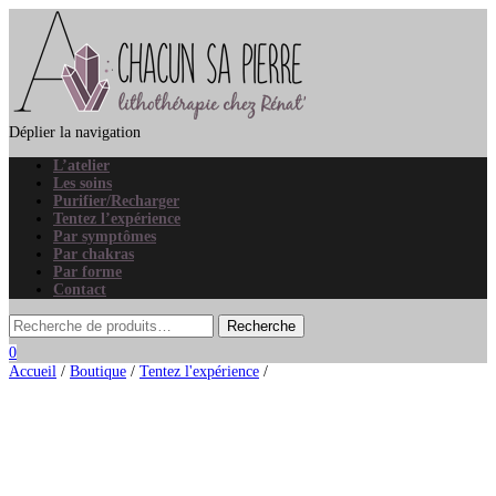
Déplier la navigation
L’atelier
Les soins
Purifier/Recharger
Tentez l’expérience
Par symptômes
Par chakras
Par forme
Contact
0
Accueil
/
Boutique
/
Tentez l'expérience
/