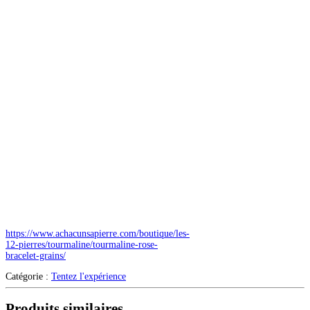
https://www.achacunsapierre.com/boutique/les-
12-pierres/tourmaline/tourmaline-rose-
bracelet-grains/
Catégorie :
Tentez l'expérience
Produits similaires