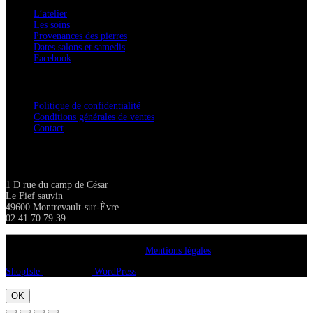
L’atelier
Les soins
Provenances des pierres
Dates salons et samedis
Facebook
Confidentialité / Normes RGPD
Politique de confidentialité
Conditions générales de ventes
Contact
Adresse
1 D rue du camp de César
Le Fief sauvin
49600 Montrevault-sur-Èvre
02.41.70.79.39
Copyright A chacun sa pierre 2018
Mentions légales
ShopIsle
propulsé par
WordPress
OK