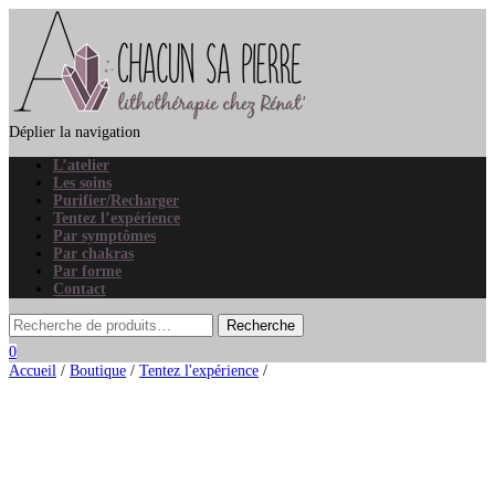
Déplier la navigation
L’atelier
Les soins
Purifier/Recharger
Tentez l’expérience
Par symptômes
Par chakras
Par forme
Contact
0
Accueil
/
Boutique
/
Tentez l'expérience
/