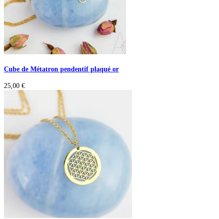
Cube de Métatron pendentif plaqué or
25,00
€