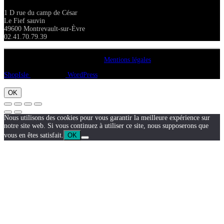
1 D rue du camp de César
Le Fief sauvin
49600 Montrevault-sur-Èvre
02.41.70.79.39
Copyright A chacun sa pierre 2018
Mentions légales
ShopIsle
propulsé par
WordPress
OK
Nous utilisons des cookies pour vous garantir la meilleure expérience sur
notre site web. Si vous continuez à utiliser ce site, nous supposerons que
vous en êtes satisfait.
OK