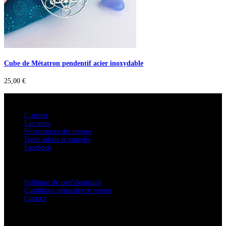
Cube de Métatron pendentif acier inoxydable
25,00
€
A savoir
L’atelier
Les soins
Provenances des pierres
Dates salons et samedis
Facebook
Confidentialité / Normes RGPD
Politique de confidentialité
Conditions générales de ventes
Contact
Adresse