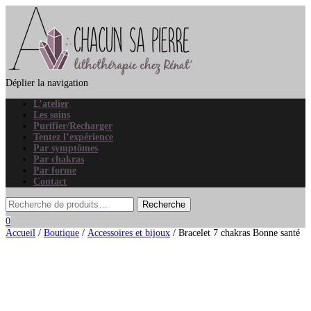
Déplier la navigation
L’atelier
Les soins
Purifier/Recharger
Tentez l’expérience
Par symptômes
Par chakras
Par forme
Contact
0
Accueil
/
Boutique
/
Accessoires et bijoux
/ Bracelet 7 chakras Bonne santé