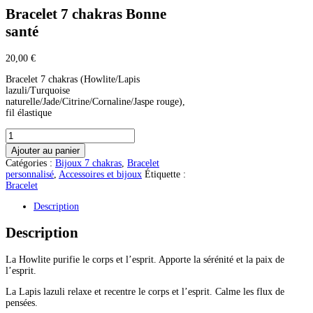
Bracelet 7 chakras Bonne
santé
20,00
€
Bracelet 7 chakras (Howlite/Lapis
lazuli/Turquoise
naturelle/Jade/Citrine/Cornaline/Jaspe rouge),
fil élastique
quantité
de
Ajouter au panier
Bracelet
Catégories :
Bijoux 7 chakras
,
Bracelet
7
personnalisé
,
Accessoires et bijoux
Étiquette :
chakras
Bracelet
Bonne
santé
Description
Description
La Howlite purifie le corps et l’esprit. Apporte la sérénité et la paix de
l’esprit.
La Lapis lazuli relaxe et recentre le corps et l’esprit. Calme les flux de
pensées.