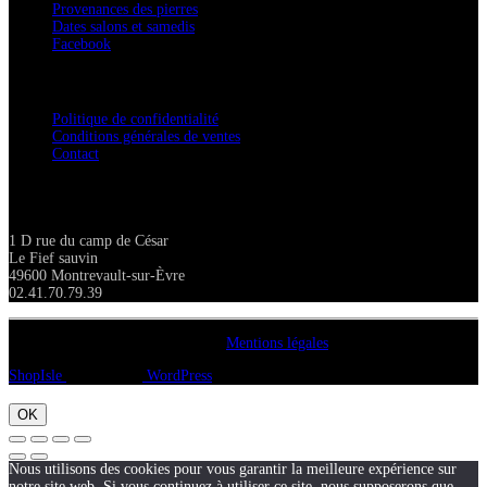
Provenances des pierres
Dates salons et samedis
Facebook
Confidentialité / Normes RGPD
Politique de confidentialité
Conditions générales de ventes
Contact
Adresse
1 D rue du camp de César
Le Fief sauvin
49600 Montrevault-sur-Èvre
02.41.70.79.39
Copyright A chacun sa pierre 2018
Mentions légales
ShopIsle
propulsé par
WordPress
OK
Nous utilisons des cookies pour vous garantir la meilleure expérience sur
notre site web. Si vous continuez à utiliser ce site, nous supposerons que