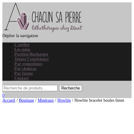
Déplier la navigation
L’atelier
Les soins
Purifier/Recharger
Tentez l’expérience
Par symptômes
Par chakras
Par forme
Contact
0
Accueil
/
Boutique
/
Minéraux
/
Howlite
/ Howlite bracelet boules 6mm