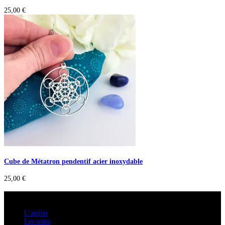
25,00
€
Cube de Métatron pendentif acier inoxydable
25,00
€
A savoir
L’atelier
Les soins