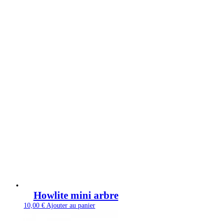
Howlite mini arbre
10,00
€
Ajouter au panier