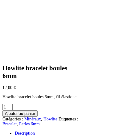
Howlite bracelet boules
6mm
12,00
€
Howlite bracelet boules 6mm, fil élastique
quantité
de
Ajouter au panier
Howlite
Catégories :
Minéraux
,
Howlite
Étiquettes :
bracelet
Bracelet
,
Perles 6mm
boules
6mm
Description