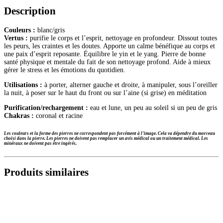
Description
Couleurs :
blanc/gris
Vertus :
purifie le corps et l’esprit, nettoyage en profondeur. Dissout toutes
les peurs, les craintes et les doutes. Apporte un calme bénéfique au corps et
une paix d’esprit reposante. Équilibre le yin et le yang. Pierre de bonne
santé physique et mentale du fait de son nettoyage profond. Aide à mieux
gérer le stress et les émotions du quotidien.
Utilisations :
à porter, alterner gauche et droite, à manipuler, sous l’oreiller
la nuit, à poser sur le haut du front ou sur l’aine (si grise) en méditation
Purification/rechargement :
eau et lune, un peu au soleil si un peu de gris
Chakras :
coronal et racine
Les couleurs et la forme des pierres ne correspondent pas forcément à l’image. Cela va dépendre du morceau
choisi dans la pierre.
Les pierres ne doivent pas remplacer un avis médical ou un traitement médical. Les
minéraux ne doivent pas être ingérés.
Produits similaires