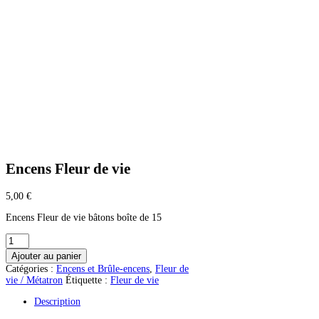
Encens Fleur de vie
5,00
€
Encens Fleur de vie bâtons boîte de 15
quantité
de
Ajouter au panier
Encens
Catégories :
Encens et Brûle-encens
,
Fleur de
Fleur
vie / Métatron
Étiquette :
Fleur de vie
de
vie
Description