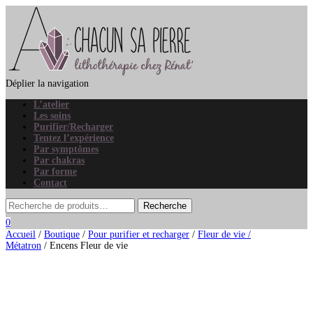
Déplier la navigation
L’atelier
Les soins
Purifier/Recharger
Tentez l’expérience
Par symptômes
Par chakras
Par forme
Contact
0
Accueil
/
Boutique
/
Pour purifier et recharger
/
Fleur de vie /
Métatron
/ Encens Fleur de vie