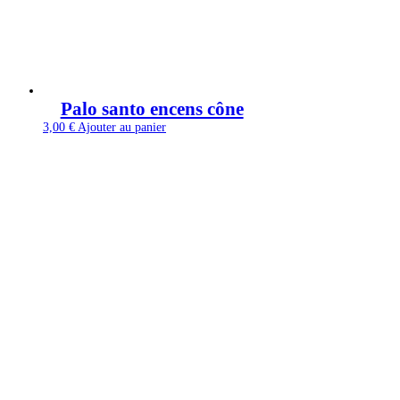
Palo santo encens cône
3,00
€
Ajouter au panier