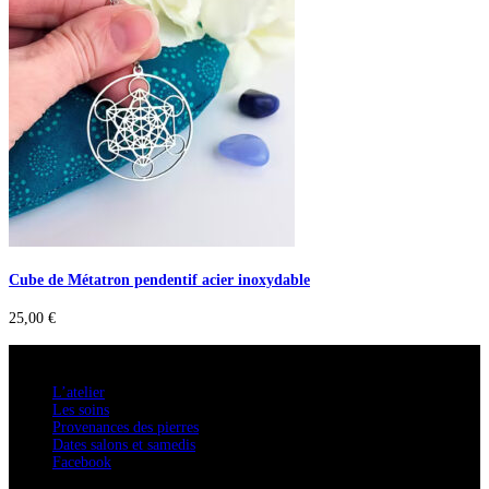
Cube de Métatron pendentif acier inoxydable
25,00
€
A savoir
L’atelier
Les soins
Provenances des pierres
Dates salons et samedis
Facebook