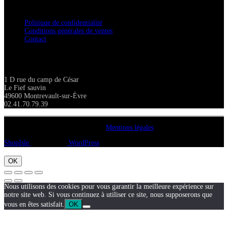
Confidentialité / Normes RGPD
Politique de confidentialité
Conditions générales de ventes
Contact
Adresse
1 D rue du camp de César
Le Fief sauvin
49600 Montrevault-sur-Èvre
02.41.70.79.39
Copyright A chacun sa pierre 2018
Mentions légales
ShopIsle
propulsé par
WordPress
OK
Nous utilisons des cookies pour vous garantir la meilleure expérience sur
notre site web. Si vous continuez à utiliser ce site, nous supposerons que
vous en êtes satisfait.
OK