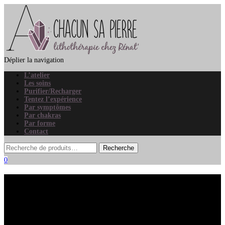
Déplier la navigation
L’atelier
Les soins
Purifier/Recharger
Tentez l’expérience
Par symptômes
Par chakras
Par forme
Contact
0