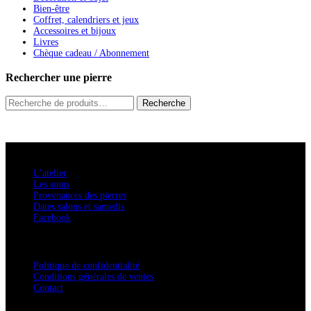
Bien-être
Coffret, calendriers et jeux
Accessoires et bijoux
Livres
Chèque cadeau / Abonnement
Rechercher une pierre
Recherche
Recherche
pour :
A savoir
L’atelier
Les soins
Provenances des pierres
Dates salons et samedis
Facebook
Confidentialité / Normes RGPD
Politique de confidentialité
Conditions générales de ventes
Contact