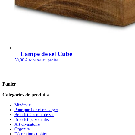
Lampe de sel Cube
50,00
€
Ajouter au panier
Panier
Catégories de produits
Minéraux
Pour purifier et recharger
Bracelet Chemin de vie
Bracelet personnalisé
Art divinatoire
Orgonite
Décoration et objet