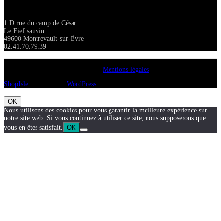
Adresse
1 D rue du camp de César
Le Fief sauvin
49600 Montrevault-sur-Èvre
02.41.70.79.39
Copyright A chacun sa pierre 2018
Mentions légales
ShopIsle
propulsé par
WordPress
OK
Nous utilisons des cookies pour vous garantir la meilleure expérience sur
notre site web. Si vous continuez à utiliser ce site, nous supposerons que
vous en êtes satisfait.
OK