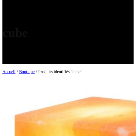
cube
Accueil
/
Boutique
/ Produits identifiés “cube”