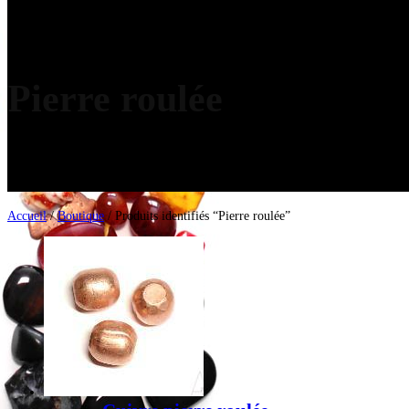
Pierre roulée
Accueil
/
Boutique
/ Produits identifiés “Pierre roulée”