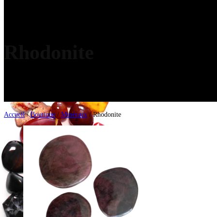
Rhodonite
Accueil
/
Boutique
/
Minéraux
/ Rhodonite