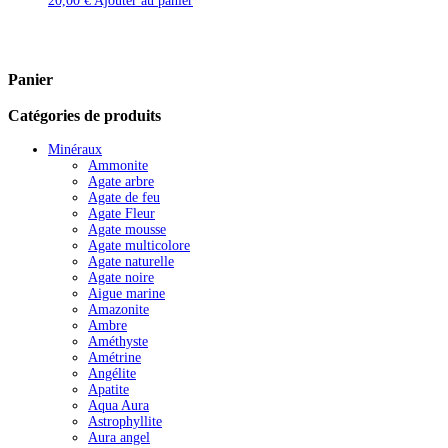
20,00
€
Ajouter au panier
Panier
Catégories de produits
Minéraux
Ammonite
Agate arbre
Agate de feu
Agate Fleur
Agate mousse
Agate multicolore
Agate naturelle
Agate noire
Aigue marine
Amazonite
Ambre
Améthyste
Amétrine
Angélite
Apatite
Aqua Aura
Astrophyllite
Aura angel