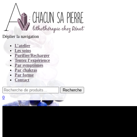
Déplier la navigation
L’atelier
Les soins
Purifier/Recharger
Tentez l’expérience
Par symptômes
Par chakras
Par forme
Contact
0