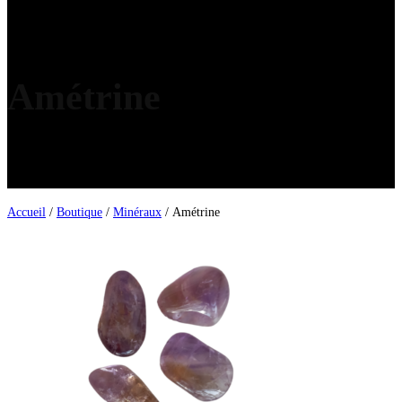
Amétrine
Accueil
/
Boutique
/
Minéraux
/ Amétrine