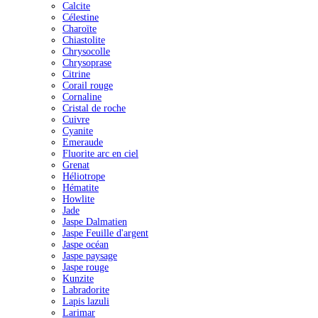
Calcite
Célestine
Charoïte
Chiastolite
Chrysocolle
Chrysoprase
Citrine
Corail rouge
Cornaline
Cristal de roche
Cuivre
Cyanite
Emeraude
Fluorite arc en ciel
Grenat
Héliotrope
Hématite
Howlite
Jade
Jaspe Dalmatien
Jaspe Feuille d'argent
Jaspe océan
Jaspe paysage
Jaspe rouge
Kunzite
Labradorite
Lapis lazuli
Larimar