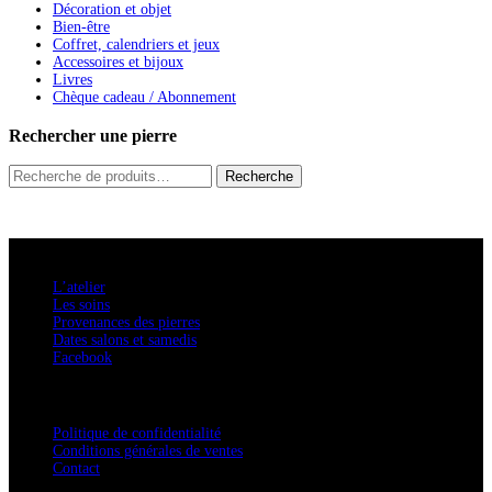
Décoration et objet
Bien-être
Coffret, calendriers et jeux
Accessoires et bijoux
Livres
Chèque cadeau / Abonnement
Rechercher une pierre
Recherche
Recherche
pour :
A savoir
L’atelier
Les soins
Provenances des pierres
Dates salons et samedis
Facebook
Confidentialité / Normes RGPD
Politique de confidentialité
Conditions générales de ventes
Contact