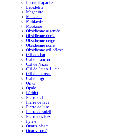
Larme d'apache
Lépidolite
Magnésite
Malachite
Moldavite
Mookaïte
Obsidienne argentée
Obsidienne dorée
Obsidienne neige
Obsidienne noire
Obsidienne œil céleste
Œil de chat
Œil du faucon
Œil de Nazar
Œil de Sainte Lucie
Œil du taureau
Œil du tigre
Onyx
Opale
Péridot
Pierre d'alun
Pierre de lave
Pierre de lune
Pierre de soleil
Pierre des fées
Pyrite
Quartz blanc
Quartz fumé