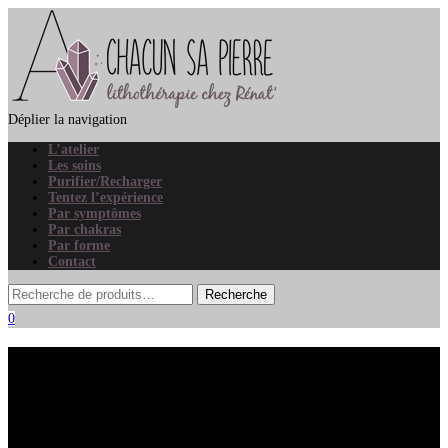
Déplier la navigation
L’atelier
Les soins
Purifier/Recharger
Tentez l’expérience
Par symptômes
Par chakras
Par forme
Contact
0