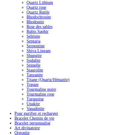
Quartz Lithium
Quartz rose
Quartz Rutile
Rhodochrosite
Rhodonite
Rose des sables
Rubis Saphir
Sélénite
Septaria
Serpentine
Shiva Lingam
Shungite
Sodalite
Spinelle
Staurolite
Tanzanite
Titane (Quartz/Hématite)
Topaze
Tourmaline noire
Tourmaline rose
Turquoise
Unakite
Vanadinite
Pour purifier et recharger
Bracelet Chemin de vie
Bracelet personnalisé
Art divinatoire
Orgonite