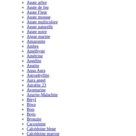
Agate arbre
Agate de feu
Agate Fleur
Agate mousse
Agate multicolore
Agate naturelle
Agate noire
Aigue marine
Amazonite
Ambre
Améthyste
Amétrine
Angélite
Apatite
Aqua Aura
Astrophyllite
Aura angel
Auralite 23
Aventurine
Azurite-Malachite
Béryl
Biwa
Bois
Bojis
Bronzite
Cacoxénite
Calcédoine bleue
Calcédoine marron