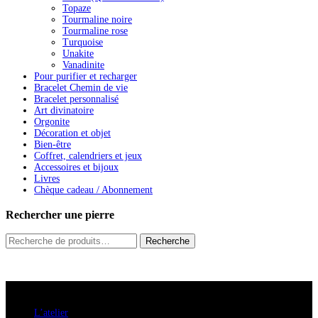
Topaze
Tourmaline noire
Tourmaline rose
Turquoise
Unakite
Vanadinite
Pour purifier et recharger
Bracelet Chemin de vie
Bracelet personnalisé
Art divinatoire
Orgonite
Décoration et objet
Bien-être
Coffret, calendriers et jeux
Accessoires et bijoux
Livres
Chèque cadeau / Abonnement
Rechercher une pierre
Recherche
Recherche
pour :
A savoir
L’atelier