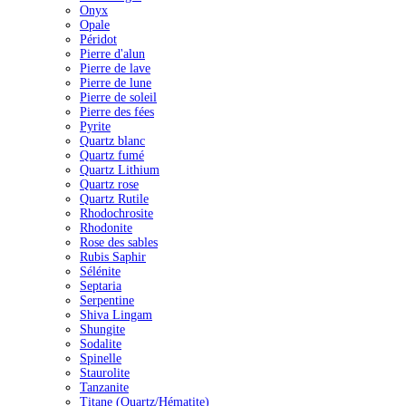
Onyx
Opale
Péridot
Pierre d'alun
Pierre de lave
Pierre de lune
Pierre de soleil
Pierre des fées
Pyrite
Quartz blanc
Quartz fumé
Quartz Lithium
Quartz rose
Quartz Rutile
Rhodochrosite
Rhodonite
Rose des sables
Rubis Saphir
Sélénite
Septaria
Serpentine
Shiva Lingam
Shungite
Sodalite
Spinelle
Staurolite
Tanzanite
Titane (Quartz/Hématite)