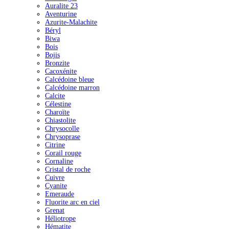
Auralite 23
Aventurine
Azurite-Malachite
Béryl
Biwa
Bois
Bojis
Bronzite
Cacoxénite
Calcédoine bleue
Calcédoine marron
Calcite
Célestine
Charoïte
Chiastolite
Chrysocolle
Chrysoprase
Citrine
Corail rouge
Cornaline
Cristal de roche
Cuivre
Cyanite
Emeraude
Fluorite arc en ciel
Grenat
Héliotrope
Hématite