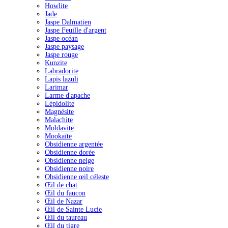
Howlite
Jade
Jaspe Dalmatien
Jaspe Feuille d'argent
Jaspe océan
Jaspe paysage
Jaspe rouge
Kunzite
Labradorite
Lapis lazuli
Larimar
Larme d'apache
Lépidolite
Magnésite
Malachite
Moldavite
Mookaïte
Obsidienne argentée
Obsidienne dorée
Obsidienne neige
Obsidienne noire
Obsidienne œil céleste
Œil de chat
Œil du faucon
Œil de Nazar
Œil de Sainte Lucie
Œil du taureau
Œil du tigre