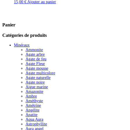
15,00
€
Ajouter au panier
Panier
Catégories de produits
Minéraux
Ammonite
Agate arbre
Agate de feu
Agate Fleur
Agate mousse
Agate multicolore
Agate naturelle
Agate noire
Aigue marine
Amazonite
Ambre
Améthyste
Amétrine
Angélite
Apatite
Aqua Aura
Astrophyllite
Aura angel