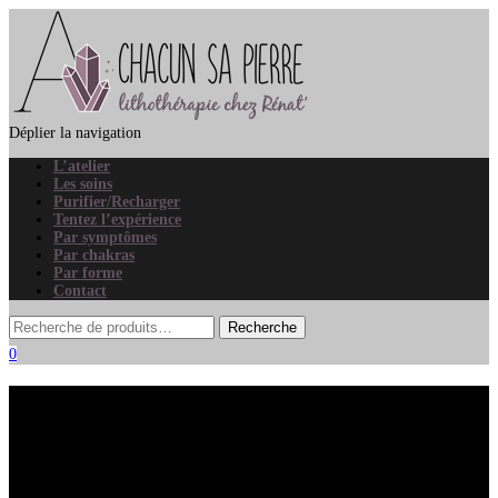
Déplier la navigation
L’atelier
Les soins
Purifier/Recharger
Tentez l’expérience
Par symptômes
Par chakras
Par forme
Contact
0