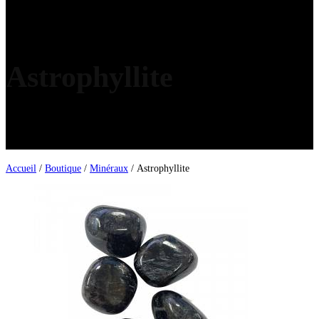
Astrophyllite
Accueil
/
Boutique
/
Minéraux
/ Astrophyllite