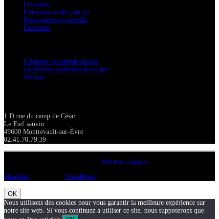
Les soins
Provenances des pierres
Dates salons et samedis
Facebook
Confidentialité / Normes RGPD
Politique de confidentialité
Conditions générales de ventes
Contact
Adresse
1 D rue du camp de César
Le Fief sauvin
49600 Montrevault-sur-Èvre
02.41.70.79.39
Copyright A chacun sa pierre 2018
Mentions légales
ShopIsle
propulsé par
WordPress
OK
Nous utilisons des cookies pour vous garantir la meilleure expérience sur
notre site web. Si vous continuez à utiliser ce site, nous supposerons que