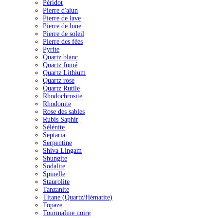
Péridot
Pierre d'alun
Pierre de lave
Pierre de lune
Pierre de soleil
Pierre des fées
Pyrite
Quartz blanc
Quartz fumé
Quartz Lithium
Quartz rose
Quartz Rutile
Rhodochrosite
Rhodonite
Rose des sables
Rubis Saphir
Sélénite
Septaria
Serpentine
Shiva Lingam
Shungite
Sodalite
Spinelle
Staurolite
Tanzanite
Titane (Quartz/Hématite)
Topaze
Tourmaline noire