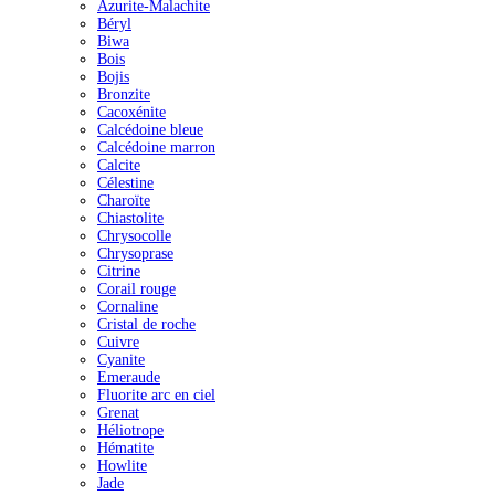
Azurite-Malachite
Béryl
Biwa
Bois
Bojis
Bronzite
Cacoxénite
Calcédoine bleue
Calcédoine marron
Calcite
Célestine
Charoïte
Chiastolite
Chrysocolle
Chrysoprase
Citrine
Corail rouge
Cornaline
Cristal de roche
Cuivre
Cyanite
Emeraude
Fluorite arc en ciel
Grenat
Héliotrope
Hématite
Howlite
Jade