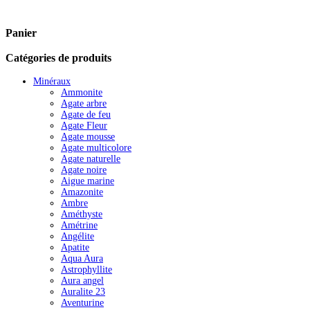
Panier
Catégories de produits
Minéraux
Ammonite
Agate arbre
Agate de feu
Agate Fleur
Agate mousse
Agate multicolore
Agate naturelle
Agate noire
Aigue marine
Amazonite
Ambre
Améthyste
Amétrine
Angélite
Apatite
Aqua Aura
Astrophyllite
Aura angel
Auralite 23
Aventurine