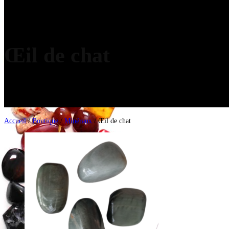
Œil de chat
Accueil
/
Boutique
/
Minéraux
/ Œil de chat