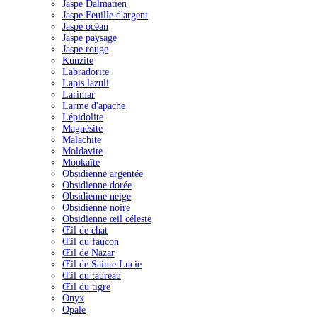
Jaspe Dalmatien
Jaspe Feuille d'argent
Jaspe océan
Jaspe paysage
Jaspe rouge
Kunzite
Labradorite
Lapis lazuli
Larimar
Larme d'apache
Lépidolite
Magnésite
Malachite
Moldavite
Mookaïte
Obsidienne argentée
Obsidienne dorée
Obsidienne neige
Obsidienne noire
Obsidienne œil céleste
Œil de chat
Œil du faucon
Œil de Nazar
Œil de Sainte Lucie
Œil du taureau
Œil du tigre
Onyx
Opale