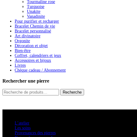
Tourmaline rose
Turquoise
Unakite
Vanadinite
Pour purifier et recharger
Bracelet Chemin de vie
Bracelet personnalisé
Art divinatoire
Orgonite
Décoration et objet
Bien-être
Coffret, calendriers et jeux
Accessoires et bijoux
Livres
Chèque cadeau / Abonnement
Rechercher une pierre
Recherche
Recherche
pour :
A savoir
L’atelier
Les soins
Provenances des pierres