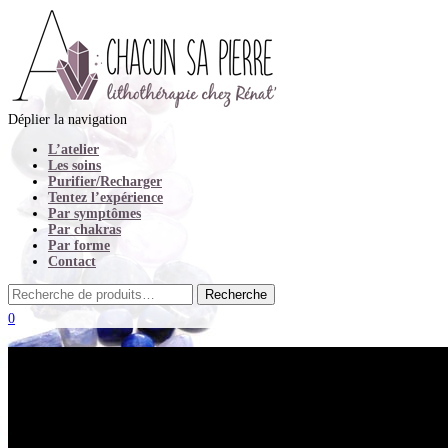
Déplier la navigation
L’atelier
Les soins
Purifier/Recharger
Tentez l’expérience
Par symptômes
Par chakras
Par forme
Contact
0